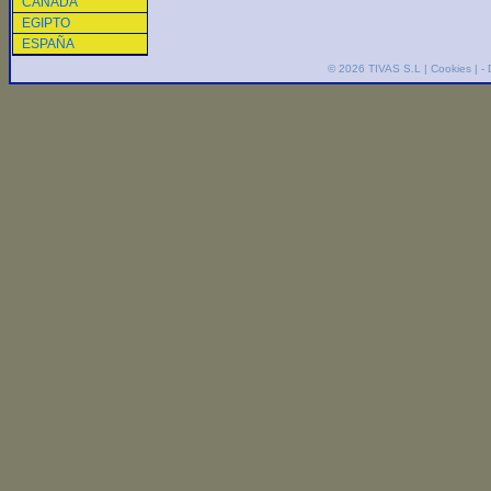
CANADA
EGIPTO
ESPAÑA
© 2026
TIVAS S.L
|
Cookies
| -