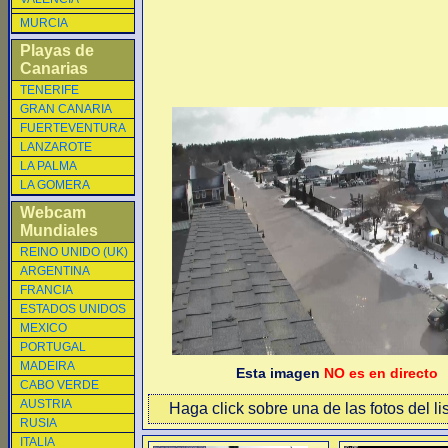
MURCIA
Playas de
Canarias
TENERIFE
GRAN CANARIA
FUERTEVENTURA
LANZAROTE
LA PALMA
LA GOMERA
Webcam
Mundiales
REINO UNIDO (UK)
ARGENTINA
FRANCIA
ESTADOS UNIDOS
MEXICO
PORTUGAL
MADEIRA
Esta imagen
NO es en directo
CABO VERDE
AUSTRIA
Haga click sobre una de las fotos del li
RUSIA
ITALIA