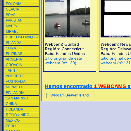
POLONIA
GEACIA
BRASIL
PAKISTAN
MALTA
ISRAEL
CHECOSLOVAQUIA
IRLANDA
Webcam:
Guilford
Webcam:
Newa
SUIZA
Región:
Connecticut
Región:
Delawa
Pais:
Estados Unidos
Pais:
Estados U
FILIPINAS
Sitio original de esta
Sitio original de
ARMENIA
webcam (nº 130)
webcam (nº 131
CROACIA
TAHITI
ANDORRA
AUSTRALIA
Hemos encontrado
1 WEBCAMS
e
MONACO
FINLANDIA
|
Webcam
Beaver Island
SAN MARINO
CHINA
HOLANDA
REINO UNIDO
MEXICO
PERU