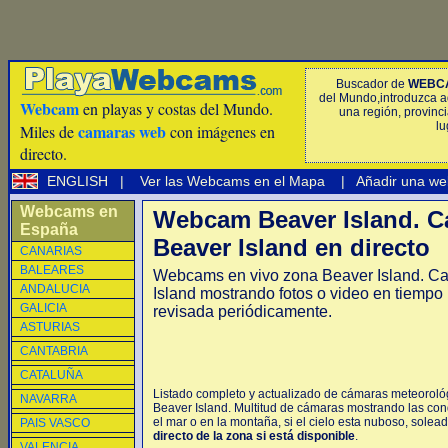
Buscador de
WEBC
del Mundo,introduzca a
Webcam
en playas y costas del Mundo.
una región, provinci
lu
camaras web
Miles de
con imágenes en
directo.
ENGLISH
|
Ver las Webcams en el Mapa
|
Añadir una we
Webcams en
Webcam Beaver Island. 
España
Beaver Island en directo
CANARIAS
BALEARES
Webcams en vivo zona Beaver Island. C
ANDALUCIA
Island mostrando fotos o video en tiempo
GALICIA
revisada periódicamente.
ASTURIAS
CANTABRIA
CATALUÑA
Listado completo y actualizado de cámaras meteorológ
NAVARRA
Beaver Island. Multitud de cámaras mostrando las con
el mar o en la montaña, si el cielo esta nuboso, solead
PAIS VASCO
directo de la zona si está disponible
.
VALENCIA