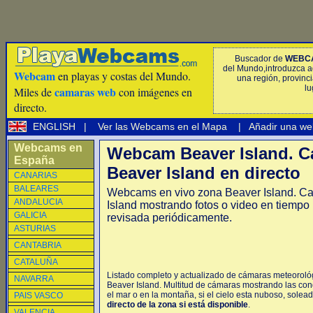
Buscador de
WEBC
del Mundo,introduzca a
Webcam
en playas y costas del Mundo.
una región, provinci
lu
camaras web
Miles de
con imágenes en
directo.
ENGLISH
|
Ver las Webcams en el Mapa
|
Añadir una we
Webcams en
Webcam Beaver Island. 
España
Beaver Island en directo
CANARIAS
BALEARES
Webcams en vivo zona Beaver Island. C
ANDALUCIA
Island mostrando fotos o video en tiempo
GALICIA
revisada periódicamente.
ASTURIAS
CANTABRIA
CATALUÑA
Listado completo y actualizado de cámaras meteorológ
NAVARRA
Beaver Island. Multitud de cámaras mostrando las con
el mar o en la montaña, si el cielo esta nuboso, solead
PAIS VASCO
directo de la zona si está disponible
.
VALENCIA