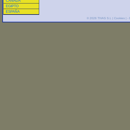
CANADA
EGIPTO
ESPAÑA
© 2026
TIVAS S.L
|
Cookies
| -