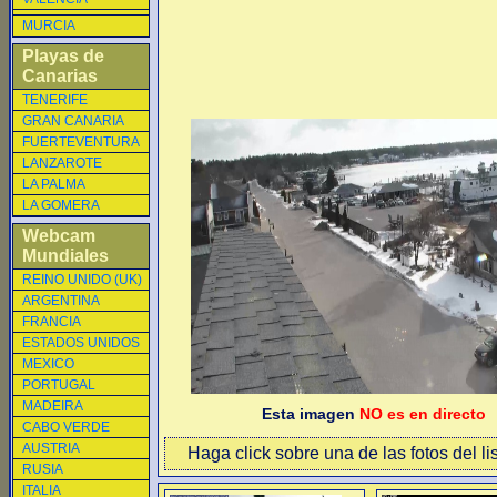
MURCIA
Playas de
Canarias
TENERIFE
GRAN CANARIA
FUERTEVENTURA
LANZAROTE
LA PALMA
LA GOMERA
Webcam
Mundiales
REINO UNIDO (UK)
ARGENTINA
FRANCIA
ESTADOS UNIDOS
MEXICO
PORTUGAL
MADEIRA
Esta imagen
NO es en directo
CABO VERDE
AUSTRIA
Haga click sobre una de las fotos del li
RUSIA
ITALIA