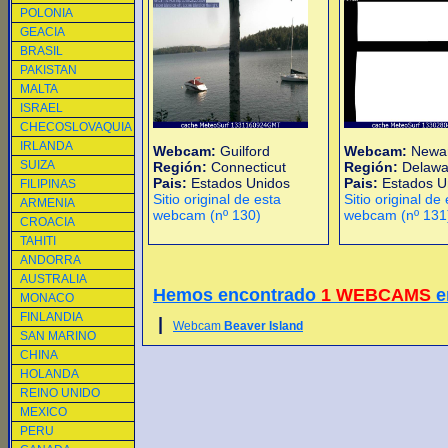
POLONIA
GEACIA
BRASIL
PAKISTAN
MALTA
ISRAEL
CHECOSLOVAQUIA
IRLANDA
Webcam:
Guilford
Webcam:
Newa
SUIZA
Región:
Connecticut
Región:
Delawa
Pais:
Estados Unidos
Pais:
Estados U
FILIPINAS
Sitio original de esta
Sitio original de
ARMENIA
webcam (nº 130)
webcam (nº 131
CROACIA
TAHITI
ANDORRA
AUSTRALIA
Hemos encontrado
1 WEBCAMS
e
MONACO
FINLANDIA
|
Webcam
Beaver Island
SAN MARINO
CHINA
HOLANDA
REINO UNIDO
MEXICO
PERU