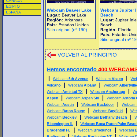
CANADA
EGIPTO
Webcam Beaver Lake
Webcam Jupiter I
ESPAÑA
Lugar:
Beaver Lake
Beach
Región:
Arkansas
Lugar:
Jupiter Inl
Pais:
Estados Unidos
Beach
Sitio original (nº 190)
Región:
Florida
Pais:
Estados Uni
Sitio original (nº 1
VOLVER AL PRINCIPIO
Hemos encontrado
400 WEBCAM
|
|
|
Webcam
5th Avenue
Webcam
Abaco
We
|
|
Volcano
Webcam
Albany
Webcam
Albertville
|
|
Webcam
Amistad TX
Webcam
Anchorage
W
|
|
Aspen
Webcam
Aspen Ski
Webcam
Astoria
|
|
Webcam
Austin
Webcam
Backdoor
Webca
|
|
Webcam
Baton Rouge
Webcam
Bayfield
We
|
|
Webcam
Beckley
Webcam
Bethany Beach
|
Bloomington IL
Webcam
Boca Raton Palm Beac
|
|
Bradenton FL
Webcam
Brookings
Webcam
B
|
|
Burlington
Webcam
Burlington VT
Webcam
C