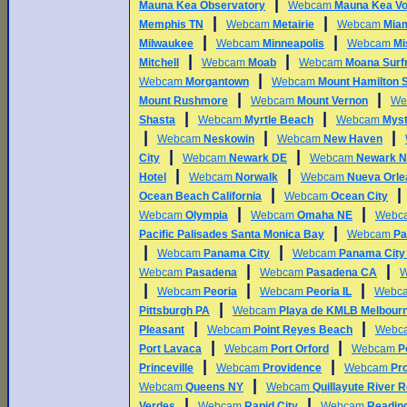
|
Mauna Kea Observatory
Webcam
Mauna Kea Vo
|
|
Memphis TN
Webcam
Metairie
Webcam
Miam
|
|
Milwaukee
Webcam
Minneapolis
Webcam
Mi
|
|
Mitchell
Webcam
Moab
Webcam
Moana Surfr
|
Webcam
Morgantown
Webcam
Mount Hamilton 
|
|
Mount Rushmore
Webcam
Mount Vernon
We
|
|
Shasta
Webcam
Myrtle Beach
Webcam
Myst
|
|
|
Webcam
Neskowin
Webcam
New Haven
|
|
City
Webcam
Newark DE
Webcam
Newark N
|
|
Hotel
Webcam
Norwalk
Webcam
Nueva Orle
|
Ocean Beach California
Webcam
Ocean City
|
|
Webcam
Olympia
Webcam
Omaha NE
Webc
|
Pacific Palisades Santa Monica Bay
Webcam
Pa
|
|
Webcam
Panama City
Webcam
Panama City
|
|
Webcam
Pasadena
Webcam
Pasadena CA
|
|
|
Webcam
Peoria
Webcam
Peoria IL
Webc
|
Pittsburgh PA
Webcam
Playa de KMLB Melbour
|
|
Pleasant
Webcam
Point Reyes Beach
Webc
|
|
Port Lavaca
Webcam
Port Orford
Webcam
P
|
|
Princeville
Webcam
Providence
Webcam
Pr
|
Webcam
Queens NY
Webcam
Quillayute River 
|
|
Verdes
Webcam
Rapid City
Webcam
Readin