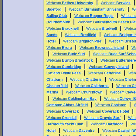
|
Webcam
Belfast University
Webcam
Berwick
|
|
Bideford
Webcam
Birmingham University
W
|
|
Sailing Club
Webcam
Bognor Regis
Webca
|
Bournemouth
Webcam
Bournemouth Beach Pie
|
|
Webcam
Bracknell
Webcam
Bradwell
Webc
|
|
Sands
Webcam
Bredfield
Webcam
Bridport 
|
|
Hotel
Webcam
Brighton Pier
Webcam
Bristol
|
|
Webcam
Brora
Webcam
Brownsea Island
W
|
|
Webcam
Bude Surf
Webcam
Bude Surf Scho
|
Webcam
Burton Bradstock
Webcam
Buttermere
|
Webcam
Cambridge
Webcam
Canvey Island
|
|
Cat and Fiddle Pass
Webcam
Catterline
We
|
|
Chatburn
Webcam
Chatteris
Webcam
Chelm
|
|
Chesterfield
Webcam
Chilthorne
Webcam
Ch
|
|
Marina
Webcam
Churchtown
Webcam
Cleve
|
|
Webcam
Coldingham Bay
Webcam
Colwyn 
|
|
Compton Abbas Airfield
Webcam
Coniston
|
Webcam
Coverack
Webcam
Coverack Hotel
|
|
Webcam
Crondall
Webcam
Croyde Surf
Web
|
|
Darmouth Yacht Club
Webcam
Dartmoor
We
|
|
Hotel
Webcam
Daventry
Webcam
Dawlish W