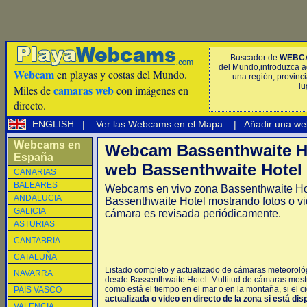
Buscador de
WEBC
del Mundo,introduzca a
Webcam
en playas y costas del Mundo.
una región, provinci
lu
camaras web
Miles de
con imágenes en
directo.
ENGLISH
|
Ver las Webcams en el Mapa
|
Añadir una we
Webcams en
Webcam Bassenthwaite H
España
web Bassenthwaite Hotel 
CANARIAS
BALEARES
Webcams en vivo zona Bassenthwaite Ho
ANDALUCIA
Bassenthwaite Hotel mostrando fotos o vi
GALICIA
cámara es revisada periódicamente.
ASTURIAS
CANTABRIA
CATALUÑA
Listado completo y actualizado de cámaras meteorológ
NAVARRA
desde Bassenthwaite Hotel. Multitud de cámaras most
como está el tiempo en el mar o en la montaña, si el c
PAIS VASCO
actualizada o video en directo de la zona si está dis
VALENCIA