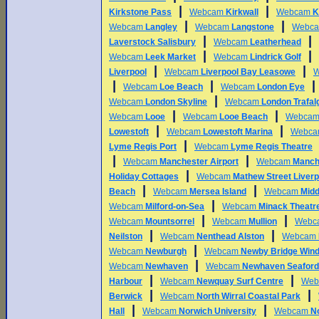
|
|
Kirkstone Pass
Webcam
Kirkwall
Webcam
K
|
|
Webcam
Langley
Webcam
Langstone
Webc
|
|
Laverstock Salisbury
Webcam
Leatherhead
|
|
Webcam
Leek Market
Webcam
Lindrick Golf
|
|
Liverpool
Webcam
Liverpool Bay Leasowe
|
|
Webcam
Loe Beach
Webcam
London Eye
|
Webcam
London Skyline
Webcam
London Trafal
|
|
Webcam
Looe
Webcam
Looe Beach
Webca
|
|
Lowestoft
Webcam
Lowestoft Marina
Webc
|
Lyme Regis Port
Webcam
Lyme Regis Theatre
|
|
Webcam
Manchester Airport
Webcam
Manche
|
Holiday Cottages
Webcam
Mathew Street Liverp
|
|
Beach
Webcam
Mersea Island
Webcam
Midd
|
Webcam
Milford-on-Sea
Webcam
Minack Theatr
|
|
Webcam
Mountsorrel
Webcam
Mullion
Webc
|
|
Neilston
Webcam
Nenthead Alston
Webcam
|
Webcam
Newburgh
Webcam
Newby Bridge Win
|
Webcam
Newhaven
Webcam
Newhaven Seaford
|
|
Harbour
Webcam
Newquay Surf Centre
We
|
|
Berwick
Webcam
North Wirral Coastal Park
|
|
Hall
Webcam
Norwich University
Webcam
N