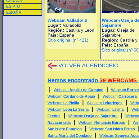
CANADA
EGIPTO
ESPAÑA
Webcam Valladolid
Webcam Oseja d
Lugar:
Valladolid
Sajambre
Región:
Castilla y Leon
Lugar:
Oseja de
Pais:
España
Sajambre
Sitio original (nº 421)
Región:
Castilla y
Pais:
España
Sitio original (nº 6
VOLVER AL PRINCIPIO
Hemos encontrado
39 WEBCAMS
|
|
Webcam
Aguilar de Campoo
Webcam
Barbad
|
Webcam
Cardaño de Abajo
Webcam
Carrocera
|
|
Webcam
La Pinilla
Webcam
Leitariegos
Web
|
|
Webcam
Leon La Serna
Webcam
Lerma
We
|
|
Gredos
Webcam
Oseja de Sajambre
Webca
|
|
Navacerrada
Webcam
Renuncio Burgos
We
|
San Isidro Estacion
Webcam
San Isidro Pistas
|
Santa María del Condado
Webcam
Segovia Acu