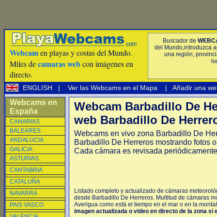
Buscador de
WEBC
del Mundo,introduzca a
Webcam
en playas y costas del Mundo.
una región, provinci
lu
camaras web
Miles de
con imágenes en
directo.
ENGLISH
|
Ver las Webcams en el Mapa
|
Añadir una we
Webcams en
Webcam Barbadillo De He
España
web Barbadillo De Herrero
CANARIAS
BALEARES
Webcams en vivo zona Barbadillo De He
ANDALUCIA
Barbadillo De Herreros mostrando fotos o 
GALICIA
Cada cámara es revisada periódicamente
ASTURIAS
CANTABRIA
CATALUÑA
Listado completo y actualizado de cámaras meteorológ
NAVARRA
desde Barbadillo De Herreros. Multitud de cámaras mo
Averigua como está el tiempo en el mar o en la montaña
PAIS VASCO
imagen actualizada o video en directo de la zona si 
VALENCIA