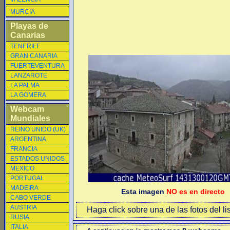
MURCIA
Playas de
Canarias
TENERIFE
GRAN CANARIA
FUERTEVENTURA
LANZAROTE
LA PALMA
LA GOMERA
Webcam
Mundiales
REINO UNIDO (UK)
ARGENTINA
FRANCIA
ESTADOS UNIDOS
MEXICO
PORTUGAL
MADEIRA
Esta imagen
NO es en directo
CABO VERDE
AUSTRIA
Haga click sobre una de las fotos del li
RUSIA
ITALIA