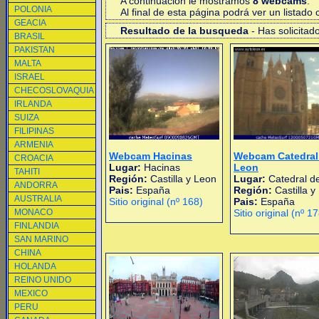
A continuacion le mostramos
8 webcams
.
POLONIA
Al final de esta página podrá ver un listad
GEACIA
Resultado de la busqueda
- Has solicitad
BRASIL
PAKISTAN
MALTA
ISRAEL
CHECOSLOVAQUIA
IRLANDA
SUIZA
FILIPINAS
ARMENIA
Webcam Hacinas
Webcam Catedral
CROACIA
Lugar:
Hacinas
Leon
TAHITI
Región:
Castilla y Leon
Lugar:
Catedral d
ANDORRA
Pais:
España
Región:
Castilla y
AUSTRALIA
Sitio original (nº 168)
Pais:
España
MONACO
Sitio original (nº 1
FINLANDIA
SAN MARINO
CHINA
HOLANDA
REINO UNIDO
MEXICO
PERU