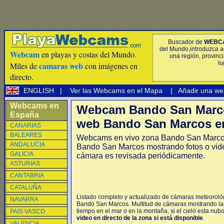
Buscador de
WEBC
del Mundo,introduzca a
Webcam
en playas y costas del Mundo.
una región, provinci
lu
camaras web
Miles de
con imágenes en
directo.
ENGLISH
|
Ver las Webcams en el Mapa
|
Añadir una we
Webcams en
Webcam Bando San Marc
España
web Bando San Marcos en
CANARIAS
BALEARES
Webcams en vivo zona Bando San Marco
ANDALUCIA
Bando San Marcos mostrando fotos o vide
GALICIA
cámara es revisada periódicamente.
ASTURIAS
CANTABRIA
CATALUÑA
Listado completo y actualizado de cámaras meteoroló
NAVARRA
Bando San Marcos. Multitud de cámaras mostrando las
tiempo en el mar o en la montaña, si el cielo esta nub
PAIS VASCO
video en directo de la zona si está disponible
.
VALENCIA