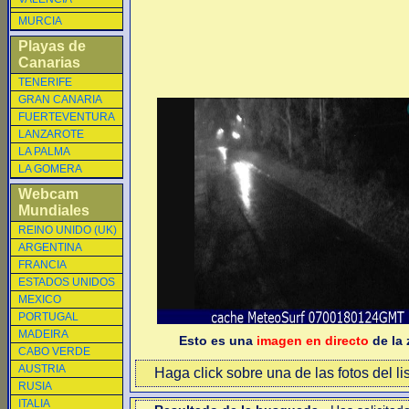
MURCIA
Playas de
Canarias
TENERIFE
GRAN CANARIA
FUERTEVENTURA
LANZAROTE
LA PALMA
LA GOMERA
Webcam
Mundiales
REINO UNIDO (UK)
ARGENTINA
FRANCIA
ESTADOS UNIDOS
MEXICO
PORTUGAL
MADEIRA
Esto es una
imagen en directo
de la 
CABO VERDE
AUSTRIA
Haga click sobre una de las fotos del li
RUSIA
ITALIA