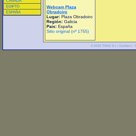
CANADA
EGIPTO
Webcam Plaza
Obradoiro
ESPAÑA
Lugar:
Plaza Obradoiro
Región:
Galicia
Pais:
España
Sitio original (nº 1755)
© 2026
TIVAS S.L
|
Cookies
| -