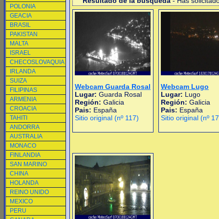
Resultado de la busqueda
- Has solicitad
POLONIA
GEACIA
BRASIL
PAKISTAN
MALTA
ISRAEL
CHECOSLOVAQUIA
IRLANDA
SUIZA
Webcam Guarda Rosal
Webcam Lugo
FILIPINAS
Lugar:
Guarda Rosal
Lugar:
Lugo
ARMENIA
Región:
Galicia
Región:
Galicia
CROACIA
Pais:
España
Pais:
España
Sitio original (nº 117)
Sitio original (nº 1
TAHITI
ANDORRA
AUSTRALIA
MONACO
FINLANDIA
SAN MARINO
CHINA
HOLANDA
REINO UNIDO
MEXICO
PERU