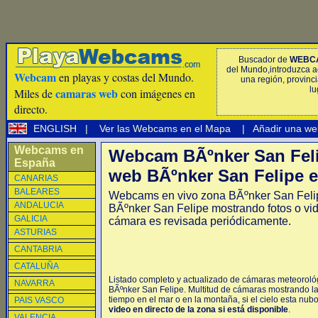
Buscador de
WEBC
del Mundo,introduzca a
Webcam
en playas y costas del Mundo.
una región, provinci
lu
camaras web
Miles de
con imágenes en
directo.
ENGLISH
|
Ver las Webcams en el Mapa
|
Añadir una we
Webcams en
Webcam BÃºnker San Fel
España
web BÃºnker San Felipe e
CANARIAS
BALEARES
Webcams en vivo zona BÃºnker San Fel
ANDALUCIA
BÃºnker San Felipe mostrando fotos o vi
GALICIA
cámara es revisada periódicamente.
ASTURIAS
CANTABRIA
CATALUÑA
Listado completo y actualizado de cámaras meteorológ
NAVARRA
BÃºnker San Felipe. Multitud de cámaras mostrando la
tiempo en el mar o en la montaña, si el cielo esta nub
PAIS VASCO
video en directo de la zona si está disponible
.
VALENCIA