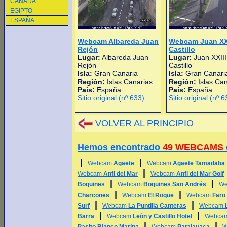
CANADA
EGIPTO
ESPAÑA
Webcam Albareda Juan
Webcam Juan XXI
Rejón
Castillo
Lugar:
Albareda Juan
Lugar:
Juan XXIII
Rejón
Castillo
Isla:
Gran Canaria
Isla:
Gran Canari
Región:
Islas Canarias
Región:
Islas Ca
Pais:
España
Pais:
España
Sitio original (nº 633)
Sitio original (nº 6
VOLVER AL PRINCIPIO
Hemos encontrado
49 WEBCAMS
|
|
Webcam
Agaete
Webcam
Agaete Tamadaba
|
Webcam
Anfi del Mar
Webcam
Anfi del Mar Golf
|
|
Boquines
Webcam
Boquines San Andrés
W
|
|
Charcones
Webcam
El Roque
Webcam
Faro
|
|
Surf
Webcam
La Puntilla Canteras
Webcam
|
|
Barra
Webcam
León y Castillo Hotel
Webca
|
|