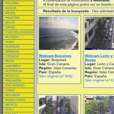
A continuacion le mostramos
8 webcams
.
POLONIA
Al final de esta página podrá ver un listad
GEACIA
Resultado de la busqueda
- Has solicitad
BRASIL
PAKISTAN
MALTA
ISRAEL
CHECOSLOVAQUIA
IRLANDA
SUIZA
FILIPINAS
ARMENIA
Webcam Boquines
Webcam León y C
CROACIA
Lugar:
Boquines
Murga
TAHITI
Isla:
Gran Canaria
Lugar:
León y Cas
ANDORRA
Región:
Islas Canarias
Isla:
Gran Canari
AUSTRALIA
Pais:
España
Región:
Islas Ca
MONACO
Sitio original (nº 549)
Pais:
España
Sitio original (nº 6
FINLANDIA
SAN MARINO
CHINA
HOLANDA
REINO UNIDO
MEXICO
PERU