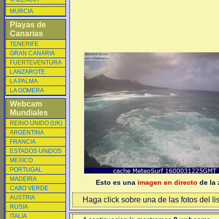
MURCIA
Playas de
Canarias
TENERIFE
GRAN CANARIA
FUERTEVENTURA
LANZAROTE
LA PALMA
LA GOMERA
Webcam
Mundiales
REINO UNIDO (UK)
ARGENTINA
FRANCIA
ESTADOS UNIDOS
MEXICO
PORTUGAL
MADEIRA
Esto es una
imagen en directo
de la 
CABO VERDE
AUSTRIA
Haga click sobre una de las fotos del li
RUSIA
ITALIA