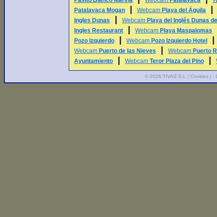
Pasito Blanco Marina
Webcam
Patalavaca
W
|
Patalavaca Mogan
Webcam
Playa del Águila
|
Ingles Dunas
Webcam
Playa del Inglés Dunas 
|
Ingles Restaurant
Webcam
Playa Maspalomas
|
Pozo Izquierdo
Webcam
Pozo Izquierdo Hotel
|
Webcam
Puerto de las Nieves
Webcam
Puerto R
|
|
Ayuntamiento
Webcam
Teror Plaza del Pino
© 2026
TIVAS S.L
|
Cookies
| -