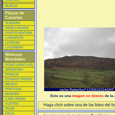
MURCIA
Playas de
Canarias
TENERIFE
GRAN CANARIA
FUERTEVENTURA
LANZAROTE
LA PALMA
LA GOMERA
Webcam
Mundiales
REINO UNIDO (UK)
ARGENTINA
FRANCIA
ESTADOS UNIDOS
MEXICO
PORTUGAL
MADEIRA
Esto es una
imagen en directo
de la 
CABO VERDE
AUSTRIA
Haga click sobre una de las fotos del li
RUSIA
ITALIA