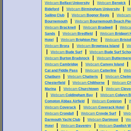
|
Webcam
Belfast University
Webcam
Berwick
|
|
Bideford
Webcam
Birmingham University
W
|
|
Sailing Club
Webcam
Bognor Regis
Webca
|
Bournemouth
Webcam
Bournemouth Beach Pie
|
|
Webcam
Bracknell
Webcam
Bradwell
Webc
|
|
Sands
Webcam
Bredfield
Webcam
Bridport 
|
|
Hotel
Webcam
Brighton Pier
Webcam
Bristol
|
|
Webcam
Brora
Webcam
Brownsea Island
W
|
|
Webcam
Bude Surf
Webcam
Bude Surf Scho
|
Webcam
Burton Bradstock
Webcam
Buttermere
|
Webcam
Cambridge
Webcam
Canvey Island
|
|
Cat and Fiddle Pass
Webcam
Catterline
We
|
|
Chatburn
Webcam
Chatteris
Webcam
Chelm
|
|
Chesterfield
Webcam
Chilthorne
Webcam
Ch
|
|
Marina
Webcam
Churchtown
Webcam
Cleve
|
|
Webcam
Coldingham Bay
Webcam
Colwyn 
|
|
Compton Abbas Airfield
Webcam
Coniston
|
Webcam
Coverack
Webcam
Coverack Hotel
|
|
Webcam
Crondall
Webcam
Croyde Surf
Web
|
|
Darmouth Yacht Club
Webcam
Dartmoor
We
|
|
Hotel
Webcam
Daventry
Webcam
Dawlish W