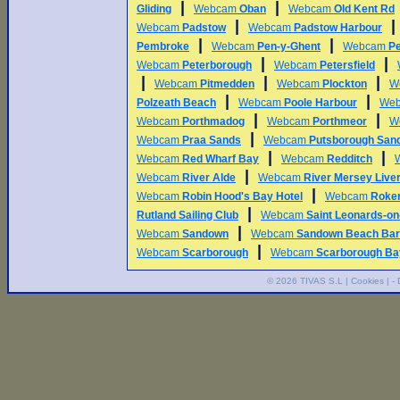
|
|
Gliding
Webcam
Oban
Webcam
Old Kent Rd
|
Webcam
Padstow
Webcam
Padstow Harbour
|
|
Pembroke
Webcam
Pen-y-Ghent
Webcam
P
|
|
Webcam
Peterborough
Webcam
Petersfield
|
|
|
Webcam
Pitmedden
Webcam
Plockton
W
|
|
Polzeath Beach
Webcam
Poole Harbour
We
|
|
Webcam
Porthmadog
Webcam
Porthmeor
W
|
Webcam
Praa Sands
Webcam
Putsborough San
|
|
Webcam
Red Wharf Bay
Webcam
Redditch
|
Webcam
River Alde
Webcam
River Mersey Live
|
Webcam
Robin Hood's Bay Hotel
Webcam
Roker
|
Rutland Sailing Club
Webcam
Saint Leonards-o
|
Webcam
Sandown
Webcam
Sandown Beach Bar
|
Webcam
Scarborough
Webcam
Scarborough Ba
© 2026
TIVAS S.L
|
Cookies
| -