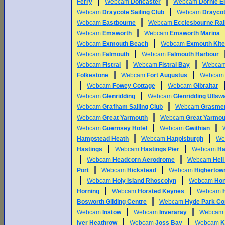
|
|
Ferry
Webcam
Doncaster
Webcam
Dornie E
|
Webcam
Draycote Sailing Club
Webcam
Draycot
|
Webcam
Eastbourne
Webcam
Ecclesbourne Rai
|
Webcam
Emsworth
Webcam
Emsworth Marina
|
Webcam
Exmouth Beach
Webcam
Exmouth Kite
|
Webcam
Falmouth
Webcam
Falmouth Harbour
|
|
Webcam
Fistral
Webcam
Fistral Bay
Webca
|
|
Folkestone
Webcam
Fort Augustus
Webca
|
|
Webcam
Fowey Cottage
Webcam
Gibraltar
|
Webcam
Glenridding
Webcam
Glenridding Ullsw
|
Webcam
Grafham Sailing Club
Webcam
Grasmer
|
Webcam
Great Yarmouth
Webcam
Great Yarmou
|
|
Webcam
Guernsey Hotel
Webcam
Gwithian
|
|
Hampstead Heath
Webcam
Happisburgh
We
|
|
Hastings
Webcam
Hastings Pier
Webcam
H
|
|
Webcam
Headcorn Aerodrome
Webcam
Hell
|
|
Port
Webcam
Hickstead
Webcam
Highertow
|
|
Webcam
Holy Island Rhoscolyn
Webcam
Hon
|
|
Horning
Webcam
Horsted Keynes
Webcam
|
Bosworth Gliding Centre
Webcam
Hyde Park Co
|
|
Webcam
Instow
Webcam
Inveraray
Webcam
|
|
Iver Heathrow
Webcam
Joss Bay
Webcam
K