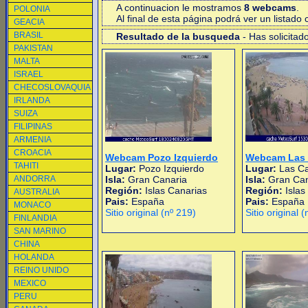
A continuacion le mostramos
8 webcams
.
POLONIA
Al final de esta página podrá ver un listad
GEACIA
BRASIL
Resultado de la busqueda
- Has solicitad
PAKISTAN
MALTA
ISRAEL
CHECOSLOVAQUIA
IRLANDA
SUIZA
FILIPINAS
ARMENIA
CROACIA
Webcam Pozo Izquierdo
Webcam Las 
TAHITI
Lugar:
Pozo Izquierdo
Lugar:
Las Ca
ANDORRA
Isla:
Gran Canaria
Isla:
Gran Can
Región:
Islas Canarias
Región:
Islas
AUSTRALIA
Pais:
España
Pais:
España
MONACO
Sitio original (nº 219)
Sitio original 
FINLANDIA
SAN MARINO
CHINA
HOLANDA
REINO UNIDO
MEXICO
PERU