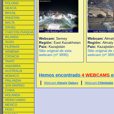
POLONIA
GEACIA
BRASIL
PAKISTAN
MALTA
ISRAEL
CHECOSLOVAQUIA
IRLANDA
Webcam:
Semey
Webcam:
Almat
SUIZA
Región:
East Kazakhstan
Región:
Almaty
Pais:
Kazajistán
Pais:
Kazajistán
FILIPINAS
Sitio original de esta
Sitio original de
ARMENIA
webcam (nº 3895)
webcam (nº 389
CROACIA
TAHITI
ANDORRA
AUSTRALIA
Hemos encontrado
4 WEBCAMS
e
MONACO
FINLANDIA
|
|
Webcam
Almaty Qalasy
Webcam
Chimbulak
SAN MARINO
CHINA
HOLANDA
REINO UNIDO
MEXICO
PERU