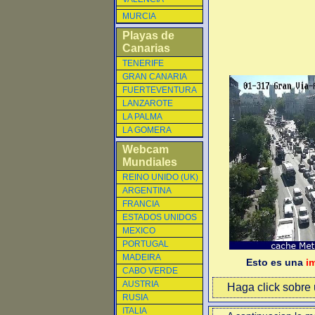
MURCIA
Playas de
Canarias
TENERIFE
GRAN CANARIA
FUERTEVENTURA
LANZAROTE
LA PALMA
LA GOMERA
Webcam
Mundiales
REINO UNIDO (UK)
ARGENTINA
FRANCIA
ESTADOS UNIDOS
MEXICO
PORTUGAL
MADEIRA
Esto es una
i
CABO VERDE
AUSTRIA
Haga click sobre u
RUSIA
ITALIA