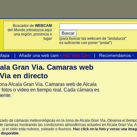
Buscador de
WEBCAM
del Mundo,introduzca aqui
una región, provincia o
lugar
(para buscar las webcam de "andalucia"
es suficiente con poner "andal")
 Mapa
|
Añadir una web cam -
Add Web Cam
|
Recomendamos
-
la Gran Via. Camaras web
Via en directo
na Alcala Gran Via. Camaras web de Alcala
fotos o video en tiempo real. Cada cámara es
mente.
izado de cámaras meteorológicas en la zona de Alcala Gran Via. Observa el tiempo
 de cámaras mostrando las condiciones atmosféricas actuales en Alcala Gran Via. 
 si el cielo esta nuboso, soleado o lluvioso.
Haz click en la foto y veras una ima
á disponible
.