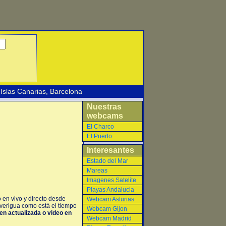
Islas Canarias
,
Barcelona
Nuestras
webcams
El Charco
El Puerto
Interesantes
Estado del Mar
Mareas
Imagenes Satelite
Playas Andalucia
 en vivo y directo desde
Webcam Asturias
Averigua como está el tiempo
Webcam Gijon
gen actualizada o video en
Webcam Madrid