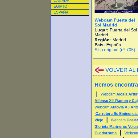
CANADA
EGIPTO
ESPAÑA
Webcam Puerta del
Sol Madrid
Lugar:
Puerta del Sol
Madrid
Región:
Madrid
Pais:
España
Sitio original (nº 705)
VOLVER AL 
Hemos encontr
|
Webcam
Alcala Artur
Alfonso XIII Ramon y Caj
Webcam
Autovia A3 Ant
Carretera Su Eminencia
|
Viejo
Webcam
Cosla
Glorieta Marineros Volun
|
Guadarrama
Webca