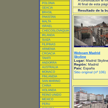
A continuacion le 
POLONIA
Al final de esta pá
GEACIA
Resultado de la 
BRASIL
PAKISTAN
MALTA
ISRAEL
CHECOSLOVAQUIA
IRLANDA
SUIZA
FILIPINAS
ARMENIA
Webcam Madrid
CROACIA
Skyline
TAHITI
Lugar:
Madrid Skylin
ANDORRA
Región:
Madrid
AUSTRALIA
Pais:
España
MONACO
Sitio original (nº 106)
FINLANDIA
SAN MARINO
CHINA
HOLANDA
REINO UNIDO
MEXICO
PERU