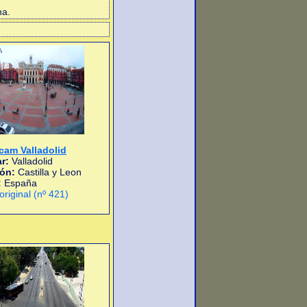
na.
am Valladolid
r:
Valladolid
ión:
Castilla y Leon
:
España
 original (nº 421)