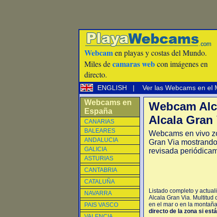
Webcam
en playas y costas del Mundo.
camaras web
Miles de
con imágenes en
directo.
ENGLISH
|
Ver las Webcams en el
Webcams en
Webcam Alca
España
Alcala Gran 
CANARIAS
BALEARES
Webcams en vivo zo
ANDALUCIA
Gran Via mostrando 
GALICIA
revisada periódica
ASTURIAS
CANTABRIA
CATALUÑA
Listado completo y actual
NAVARRA
Alcala Gran Via. Multitud
en el mar o en la montaña,
PAIS VASCO
directo de la zona si est
VALENCIA