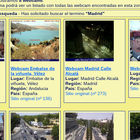
mostramos
8 webcams
.
gina podrá ver un listado con todas las webcam encontradas en esta zo
busqueda
- Has solicitado buscar el termino
“Madrid”
Webcam Embalse de
Webcam Madrid Calle
Webc
la viñuela, Vélez
Alcalá
Luga
e
Lugar:
Embalse de la
Lugar:
Madrid Calle Alcalá
Reg
viñuela, Vélez
Región:
Madrid
Pais
Región:
Andalucia
Pais:
España
Sitio
Pais:
España
Sitio original (nº 273)
Sitio original (nº 136)