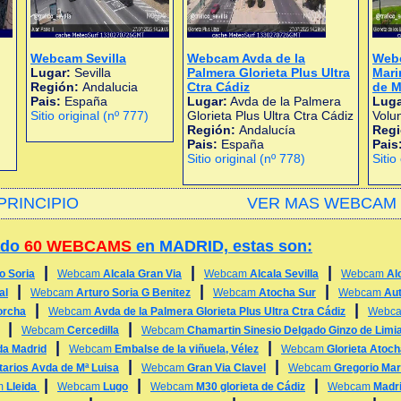
Webcam Sevilla
Webcam Avda de la
Webc
Lugar:
Sevilla
Palmera Glorieta Plus Ultra
Mari
Región:
Andalucia
Ctra Cádiz
de M
Pais:
España
Lugar:
Avda de la Palmera
Luga
Sitio original (nº 777)
Glorieta Plus Ultra Ctra Cádiz
Volu
Región:
Andalucía
Reg
Pais:
España
Pais
Sitio original (nº 778)
Sitio
PRINCIPIO
VER MAS WEBCAM 
ado
60 WEBCAMS
en MADRID, estas son:
|
|
|
o Soria
Webcam
Alcala Gran Via
Webcam
Alcala Sevilla
Webcam
Al
|
|
|
al
Webcam
Arturo Soria G Benitez
Webcam
Atocha Sur
Webcam
Aut
|
|
orcha
Webcam
Avda de la Palmera Glorieta Plus Ultra Ctra Cádiz
Webc
|
|
Webcam
Cercedilla
Webcam
Chamartin Sinesio Delgado Ginzo de Limi
|
|
da Madrid
Webcam
Embalse de la viñuela, Vélez
Webcam
Glorieta Atoch
|
|
tarios Avda de Mª Luisa
Webcam
Gran Via Clavel
Webcam
Gregorio Ma
|
|
|
m
Lleida
Webcam
Lugo
Webcam
M30 glorieta de Cádiz
Webcam
Madri