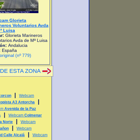
am Glorieta
neros Voluntarios Avda
ª Luisa
r:
Glorieta Marineros
ntarios Avda de Mª Luisa
ión:
Andalucia
:
España
 original (nº 779)
DE ESTA ZONA
|
corcon
Webcam
|
opista A3 Antorcha
am
Avenida de la Paz
|
a
Webcam
Colmenar
|
a Norte
Webcam
|
rañon
Webcam
|
d Calle Alcalá
Webcam