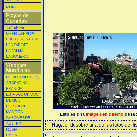
MURCIA
Playas de
Canarias
TENERIFE
GRAN CANARIA
FUERTEVENTURA
LANZAROTE
LA PALMA
LA GOMERA
Webcam
Mundiales
REINO UNIDO (UK)
ARGENTINA
FRANCIA
ESTADOS UNIDOS
MEXICO
PORTUGAL
MADEIRA
Esto es una
imagen en directo
de la 
CABO VERDE
AUSTRIA
Haga click sobre una de las fotos del li
RUSIA
ITALIA