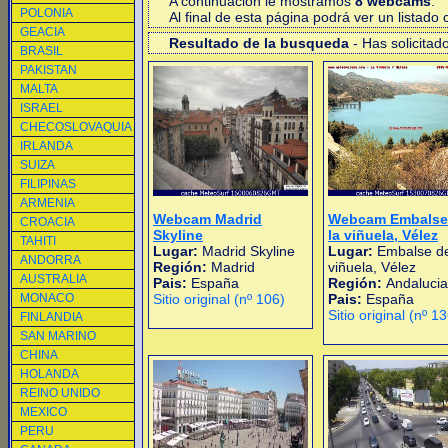
A continuacion le mostramos
8 webcams
.
POLONIA
Al final de esta página podrá ver un listad
GEACIA
Resultado de la busqueda
- Has solicitad
BRASIL
PAKISTAN
MALTA
ISRAEL
CHECOSLOVAQUIA
IRLANDA
SUIZA
FILIPINAS
ARMENIA
Webcam Madrid
Webcam Embalse
CROACIA
Skyline
la viñuela, Vélez
TAHITI
Lugar:
Madrid Skyline
Lugar:
Embalse de
ANDORRA
Región:
Madrid
viñuela, Vélez
AUSTRALIA
Pais:
España
Región:
Andalucia
MONACO
Sitio original (nº 106)
Pais:
España
Sitio original (nº 1
FINLANDIA
SAN MARINO
CHINA
HOLANDA
REINO UNIDO
MEXICO
PERU