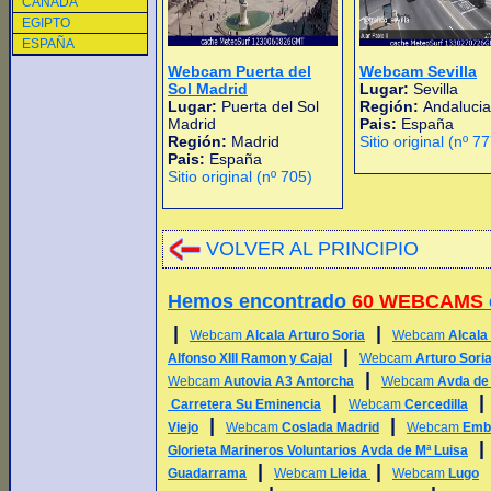
CANADA
EGIPTO
ESPAÑA
Webcam Puerta del
Webcam Sevilla
Sol Madrid
Lugar:
Sevilla
Lugar:
Puerta del Sol
Región:
Andalucia
Madrid
Pais:
España
Región:
Madrid
Sitio original (nº 7
Pais:
España
Sitio original (nº 705)
VOLVER AL PRINCIPIO
Hemos encontrado
60 WEBCAMS
|
|
Webcam
Alcala Arturo Soria
Webcam
Alcala
|
Alfonso XIII Ramon y Cajal
Webcam
Arturo Sori
|
Webcam
Autovia A3 Antorcha
Webcam
Avda de 
|
Carretera Su Eminencia
Webcam
Cercedilla
|
|
Viejo
Webcam
Coslada Madrid
Webcam
Emba
Glorieta Marineros Voluntarios Avda de Mª Luisa
|
|
Guadarrama
Webcam
Lleida
Webcam
Lugo