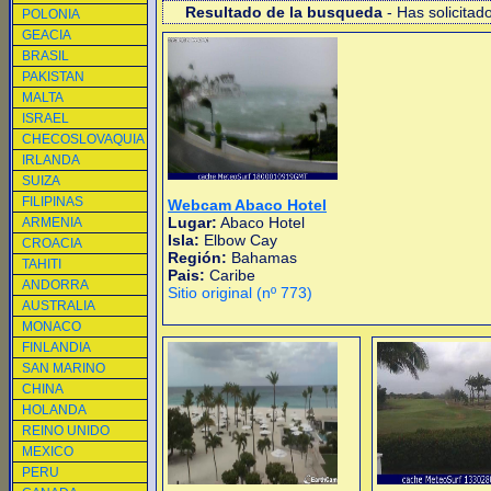
Resultado de la busqueda
- Has solicitad
POLONIA
GEACIA
BRASIL
PAKISTAN
MALTA
ISRAEL
CHECOSLOVAQUIA
IRLANDA
SUIZA
FILIPINAS
Webcam Abaco Hotel
Lugar:
Abaco Hotel
ARMENIA
Isla:
Elbow Cay
CROACIA
Región:
Bahamas
TAHITI
Pais:
Caribe
ANDORRA
Sitio original (nº 773)
AUSTRALIA
MONACO
FINLANDIA
SAN MARINO
CHINA
HOLANDA
REINO UNIDO
MEXICO
PERU