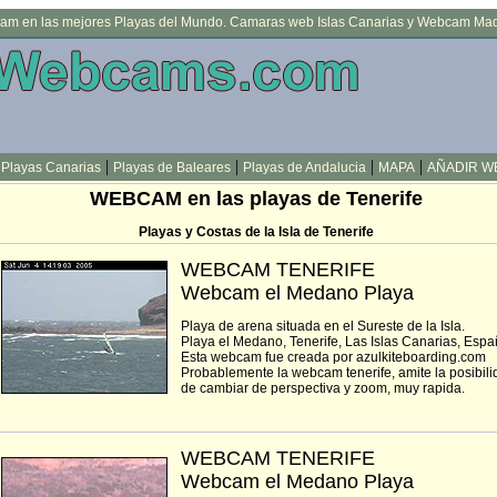
cam
en las mejores Playas del Mundo.
Camaras web
Islas Canarias
y
Webcam Mad
|
|
|
|
|
Playas Canarias
Playas de Baleares
Playas de Andalucia
MAPA
AÑADIR W
WEBCAM en las playas de Tenerife
Playas y Costas de la Isla de Tenerife
WEBCAM TENERIFE
Webcam el Medano Playa
Playa de arena situada en el Sureste de la Isla.
Playa el Medano, Tenerife, Las Islas Canarias, Espa
Esta webcam fue creada por
azulkiteboarding.com
Probablemente la webcam tenerife, amite la posibil
de cambiar de perspectiva y zoom, muy rapida.
WEBCAM TENERIFE
Webcam el Medano Playa