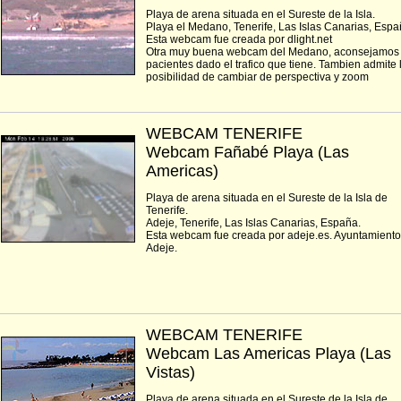
Playa de arena situada en el Sureste de la Isla.
Playa el Medano, Tenerife, Las Islas Canarias, Espa
Esta webcam fue creada por
dlight.net
Otra muy buena webcam del Medano, aconsejamos 
pacientes dado el trafico que tiene. Tambien admite 
posibilidad de cambiar de perspectiva y zoom
WEBCAM TENERIFE
Webcam Fañabé Playa (Las
Americas)
Playa de arena situada en el Sureste de la Isla de
Tenerife.
Adeje, Tenerife, Las Islas Canarias, España.
Esta webcam fue creada por
adeje.es
. Ayuntamiento
Adeje.
WEBCAM TENERIFE
Webcam Las Americas Playa (Las
Vistas)
Playa de arena situada en el Sureste de la Isla de