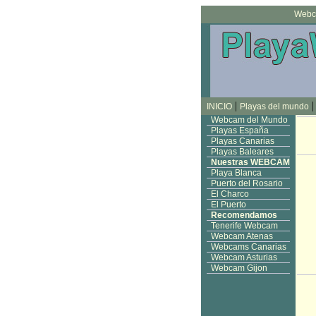
Web
|
INICIO
Playas del mundo
Webcam del Mundo
Playas España
Playas Canarias
Playas Baleares
Nuestras WEBCAM
Playa Blanca
Puerto del Rosario
El Charco
El Puerto
Recomendamos
Tenerife Webcam
Webcam Atenas
Webcams Canarias
Webcam Asturias
Webcam Gijon